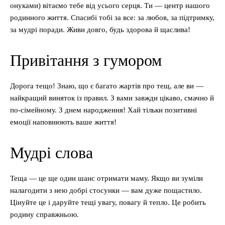
онуками) вітаємо тебе від усього серця. Ти — центр нашого
родинного життя. Спасибі тобі за все: за любов, за підтримку,
за мудрі поради. Живи довго, будь здорова й щаслива!
Привітання з гумором
Дорога тещо! Знаю, що є багато жартів про тещ, але ви —
найкращий виняток із правил. З вами завжди цікаво, смачно й
по-сімейному. З днем народження! Хай тільки позитивні
емоції наповнюють ваше життя!
Мудрі слова
Теща — це ще один шанс отримати маму. Якщо ви зуміли
налагодити з нею добрі стосунки — вам дуже пощастило.
Цінуйте це і даруйте тещі увагу, повагу й тепло. Це робить
родину справжньою.