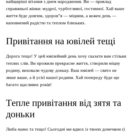
найщиріші вітання з днем народження. Ви — приклад
справжньої жінки: мудрої, турботливої, гостинної. Хай ваше
життя буде довгим, здоров”я — міцним, а кожен день —
наповнений радістю та теплом близьких.
Привітання на ювілей тещі
Дорога тещо! У цей ювілейний день хочу сказати вам стільки
теплих слів. Ви прожили прекрасне життя, створили міцну
родину, виховали чудову доньку. Ваш ювілей — свято не
лише ваше, а й усієї нашої родини. Хай попереду буде ще
багато щасливих років!
Тепле привітання від зятя та
доньки
Люба мамо та тещо! Сьогодні ми вдвох із твоєю донечкою (і