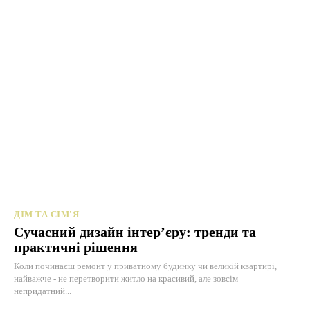
ДІМ ТА СІМ'Я
Сучасний дизайн інтер’єру: тренди та
практичні рішення
Коли починаєш ремонт у приватному будинку чи великій квартирі,
найважче - не перетворити житло на красивий, але зовсім
непридатний...