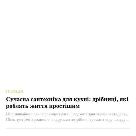
ПОРАДИ
Сучасна сантехніка для кухні: дрібниці, які
роблять життя простішим
Наш звичайний ранок починається зі швидкого приготування сніданку.
Після зустрічі з родиною чи друзями потрібно перемити гору посуду....