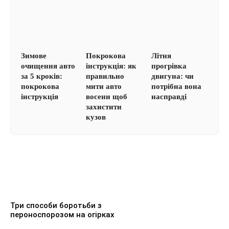
Зимове
Покрокова
Літня
очищення авто
інструкція: як
прогрівка
за 5 кроків:
правильно
двигуна: чи
покрокова
мити авто
потрібна вона
інструкція
восени щоб
насправді
захистити
кузов
Три способи боротьби з
пероноспорозом на огірках