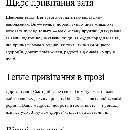
Щире привітання зятя
Шановна тещо! Від усього серця вітаю вас із днем
народження. Ви — мудра, добра і турботлива жінка, яка
виховала чудову доньку — мою кохану дружину. Дякую вам
за вашу підтримку, за смачні обіди, за мудрі поради й за те,
що прийняли мене в родину як сина. Зичу вам міцного
здоров”я, довгих років життя, радості від онуків і миру в
душі.
Тепле привітання в прозі
Дорога тещо! Сьогодні ваше свято, і я хочу сказати вам
найголовніше: дякую, що ви є. Ви — берегиня нашої великої
родини. Ваша мудрість, доброта й гостинність — приклад
для нас усіх. Зичу вам здоров”я, щастя та довголіття.
Вірші для тещі