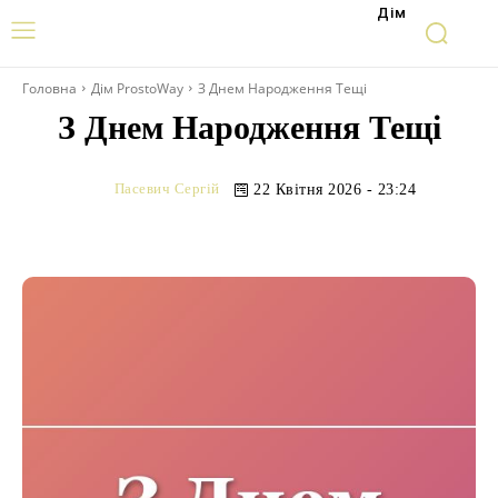
Дім
Головна
Дім ProstoWay
З Днем Народження Тещі
З Днем Народження Тещі
Пасевич Сергій
22 Квітня 2026 - 23:24