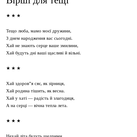
★ ★ ★
Тещо люба, мамо моєї дружини,
З днем народження вас сьогодні.
Хай не знають серце ваше змилини,
Хай будуть дні ваші щасливі й вільні.
★ ★ ★
Хай здоров”я сяє, як зірниця,
Хай родина тішить, як весна.
Хай у хаті — радість й злагодиця,
А на серці — вічна тепла лета.
★ ★ ★
Нехай літа будуть щедрими,