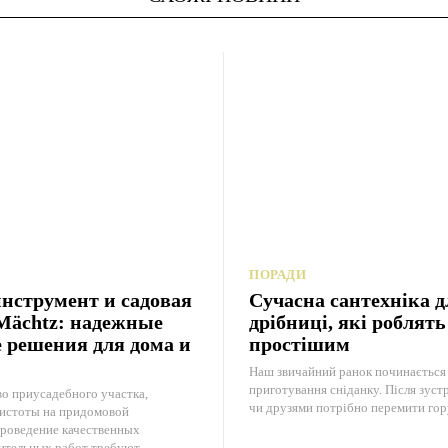
ПОРАДИ
нструмент и садовая
Сучасна сантехніка д
Mächtz: надежные
дрібниці, які роблят
 решения для дома и
простішим
Наш звичайний ранок починається 
приготування сніданку. Після зуст
о приусадебного участка,
чи друзями потрібно перемити гору
истоты на придомовой
проведение качественных
ительных работ требуют