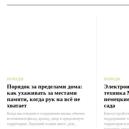
ПОРАДИ
ПОРАДИ
Порядок за пределами дома:
Электрои
как ухаживать за местами
техника 
памяти, когда рук на всё не
немецкие
хватает
сада
Когда мы говорим о содержании жилья, обычно
Благоустройств
вспоминаем фасад, крышу, двор и придомовую
поддержание ч
территорию. Хороший хозяин знает: дом...
территории и 
ремонтно-стро