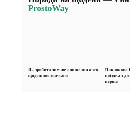
ProstoWay
Як зробити зимове очищення авто
Покрокова і
щоденною звичкою
поїздка з ді
нервів