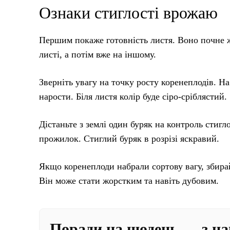
Ознаки стиглості врожаю
Першим покаже готовність листя. Воно почне ж
листі, а потім вже на іншому.
Зверніть увагу на точку росту коренеплодів. Н
нарости. Біля листя колір буде сіро-сріблястий.
Дістаньте з землі один буряк на контроль стигл
прожилок. Стиглий буряк в розрізі яскравий.
Якщо коренеплоди набрали сортову вагу, збира
Він може стати жорстким та навіть дубовим.
Поради на щодень — з н