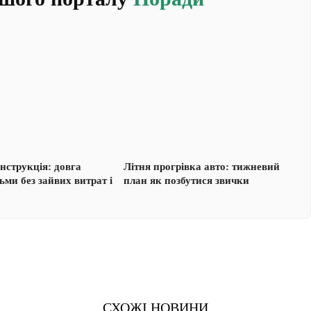
нструкція: довга
Літня прогрівка авто: тижневий
тьми без зайвих витрат і
план як позбутися звички
СХОЖІ НОВИНИ