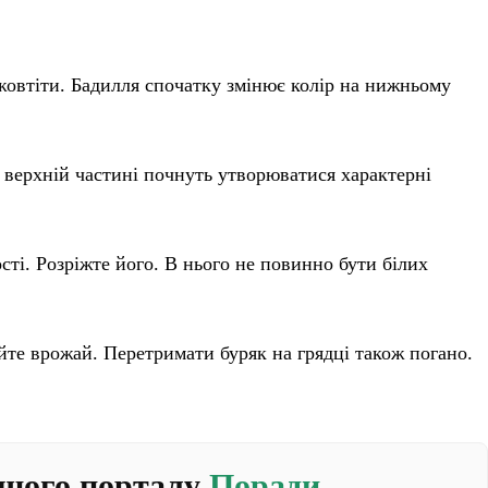
овтіти. Бадилля спочатку змінює колір на нижньому
а верхній частині почнуть утворюватися характерні
ості. Розріжте його. В нього не повинно бути білих
йте врожай. Перетримати буряк на грядці також погано.
ашого порталу
Поради