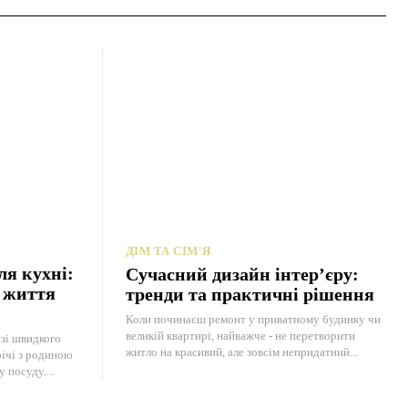
ДІМ ТА СІМ'Я
ля кухні:
Сучасний дизайн інтер’єру:
ь життя
тренди та практичні рішення
Коли починаєш ремонт у приватному будинку чи
великій квартирі, найважче - не перетворити
зі швидкого
житло на красивий, але зовсім непридатний...
річі з родиною
 посуду....