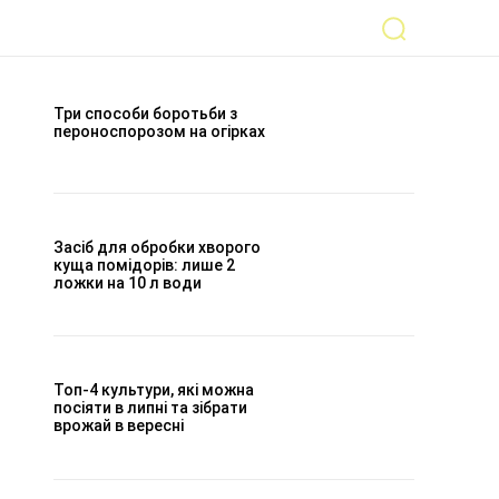
Три способи боротьби з
пероноспорозом на огірках
Засіб для обробки хворого
куща помідорів: лише 2
ложки на 10 л води
Топ-4 культури, які можна
посіяти в липні та зібрати
врожай в вересні