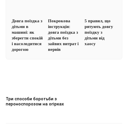
Довга поїздка з
Покрокова
5 правил, що
дітьми в
інструкція:
рятують довгу
машині: як
довга поїздка з
поїздку з
зберегти спокій
дітьми без
дітьми від
і насолодитися
зайвих витрат і
хаосу
дорогою
нервів
Три способи боротьби з
пероноспорозом на огірках