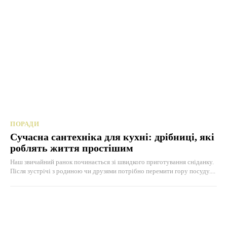
ПОРАДИ
Сучасна сантехніка для кухні: дрібниці, які
роблять життя простішим
Наш звичайний ранок починається зі швидкого приготування сніданку.
Після зустрічі з родиною чи друзями потрібно перемити гору посуду....