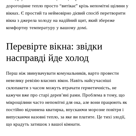
дорогоцінне тепло просто “витікає” крізь непомітні щілини у
вікнах. Є простий та неймовірно дієвий спосіб перетворити
вікна з джерела холоду на надійний щит, який збереже
комфортну температуру у вашому домі.
Перевірте вікна: звідки
насправді йде холод
Перш ніж звинувачувати комунальників, варто провести
невелику ревізію власних вікон. Навіть найсучасніші
склопакети з часом можуть втрачати герметичність, не
кажучи вже про старі дерев’яні рами. Проблема в тому, що
мікрощілини часто непомітні для ока, але вони працюють як
постійно відчинена кватирка, впускаючи морозне повітря і
випускаючи назовні тепло, за яке ви платите. Це тихі злодії,
що крадуть затишок з вашої кімнати.