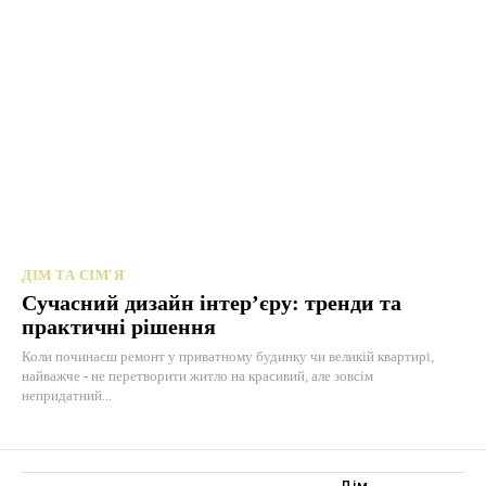
ДІМ ТА СІМ'Я
Сучасний дизайн інтер’єру: тренди та
практичні рішення
Коли починаєш ремонт у приватному будинку чи великій квартирі,
найважче - не перетворити житло на красивий, але зовсім
непридатний...
Дім