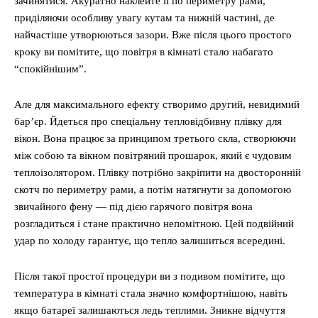
зачинятися. Акуратно наклейте її по периметру рами,
приділяючи особливу увагу кутам та нижній частині, де
найчастіше утворюються зазори. Вже після цього простого
кроку ви помітите, що повітря в кімнаті стало набагато
“спокійнішим”.
Але для максимального ефекту створимо другий, невидимий
бар’єр. Йдеться про спеціальну тепловідбивну плівку для
вікон. Вона працює за принципом третього скла, створюючи
між собою та вікном повітряний прошарок, який є чудовим
теплоізолятором. Плівку потрібно закріпити на двосторонній
скотч по периметру рами, а потім натягнути за допомогою
звичайного фену — під дією гарячого повітря вона
розгладиться і стане практично непомітною. Цей подвійний
удар по холоду гарантує, що тепло залишиться всередині.
Після такої простої процедури ви з подивом помітите, що
температура в кімнаті стала значно комфортнішою, навіть
якщо батареї залишаються ледь теплими. Зникне відчуття