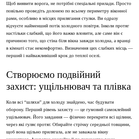
Щоб виявити ворога, не потрібні спеціальні прилади. Просто
повільно проведіть долонею по всьому периметру віконної
рами, особливо в місцях прилягання стулки. Ви одразу
відчуєте найменший потік холодного повітря. Інколи протяг
настільки слабкий, що його важко вловити, але саме він є
причиною того, що стіна біля вікна завжди холодна, а вранці
в кімнаті стає некомфортно. Визначення цих слабких місць —
перший і найважливіший крок до теплої оселі.
Створюємо подвійний
захист: ущільнювач та плівка
Коли всі “шляхи” для холоду знайдено, час будувати
оборону. Перший рівень захисту — це гумовий самоклейний
ущільнювач. Його завдання — фізично перекрити всі щілини,
через які гуляє протяг. Обирайте стрічку середньої товщини,
щоб вона щільно прилягала, але не заважала вікну