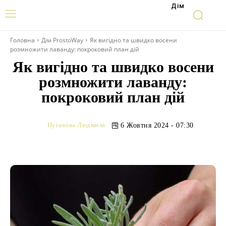
Дім
Головна
Дім ProstoWay
Як вигідно та швидко восени
розмножити лаванду: покроковий план дій
Як вигідно та швидко восени
розмножити лаванду:
покроковий план дій
Пугачова Людмила
6 Жовтня 2024 - 07:30