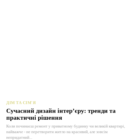
ДІМ ТА СІМ'Я
Сучасний дизайн інтер’єру: тренди та
практичні рішення
Коли починаєш ремонт у приватному будинку чи великій квартирі,
найважче - не перетворити житло на красивий, але зовсім
непридатний...