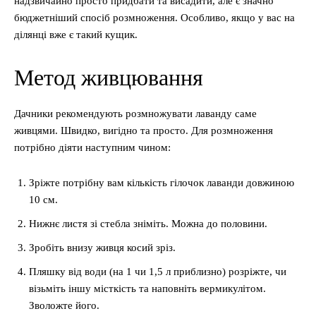
надзвичайно просто придбати та висадити, але є значно
бюджетніший спосіб розмноження. Особливо, якщо у вас на
ділянці вже є такий кущик.
Метод живцювання
Дачники рекомендують розмножувати лаванду саме
живцями. Швидко, вигідно та просто. Для розмноження
потрібно діяти наступним чином:
Зріжте потрібну вам кількість гілочок лаванди довжиною
10 см.
Нижнє листя зі стебла зніміть. Можна до половини.
Зробіть внизу живця косий зріз.
Пляшку від води (на 1 чи 1,5 л приблизно) розріжте, чи
візьміть іншу місткість та наповніть вермикулітом.
Зволожте його.