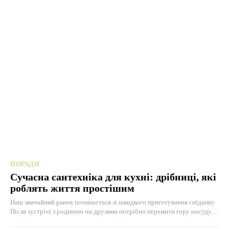
ПОРАДИ
Сучасна сантехніка для кухні: дрібниці, які
роблять життя простішим
Наш звичайний ранок починається зі швидкого приготування сніданку.
Після зустрічі з родиною чи друзями потрібно перемити гору посуду....