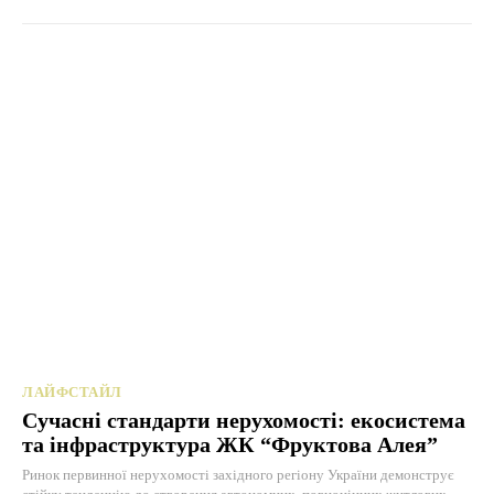
ЛАЙФСТАЙЛ
Сучасні стандарти нерухомості: екосистема
та інфраструктура ЖК “Фруктова Алея”
Ринок первинної нерухомості західного регіону України демонструє