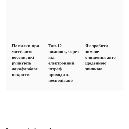
Помилки при
Топ-12
Як зробити
митті авто
помилок, через
зимове
восени, які
які
очищення авто
руйнують
електронний
щоденною
лакофарбове
штраф
звичкою
покриття
приходить
несподівано