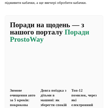
підживити кабачки, а ще ввечері обробити кабачки.
Поради на щодень — з
нашого порталу
Поради
ProstoWay
Зимове
Довга поїздка з
Топ-12
очищення авто
дітьми в
помилок, через
за 5 кроків:
машині: як
які
покрокова
зберегти спокій
електронний