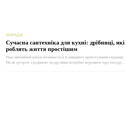
ПОРАДИ
Сучасна сантехніка для кухні: дрібниці, які
роблять життя простішим
Наш звичайний ранок починається зі швидкого приготування сніданку.
Після зустрічі з родиною чи друзями потрібно перемити гору посуду....