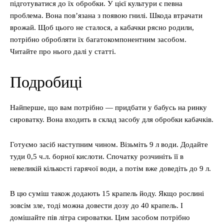
підготуватися до їх обробки. У цієї культури є певна
проблема. Вона пов’язана з появою гнилі. Шкода втрачати
врожай. Щоб цього не сталося, а кабачки рясно родили,
потрібно обробляти їх багатокомпонентним засобом.
Читайте про нього далі у статті.
Подробиці
Найперше, що вам потрібно — придбати у бабусь на ринку
сироватку. Вона входить в склад засобу для обробки кабачків.
Готуємо засіб наступним чином. Візьміть 9 л води. Додайте
туди 0,5 ч.л. борної кислоти. Спочатку розчиніть її в
невеликій кількості гарячої води, а потім вже доведіть до 9 л.
В цю суміш також додають 15 крапель йоду. Якщо рослині
зовсім зле, тоді можна довести дозу до 40 крапель. І
домішайте пів літра сироватки. Цим засобом потрібно