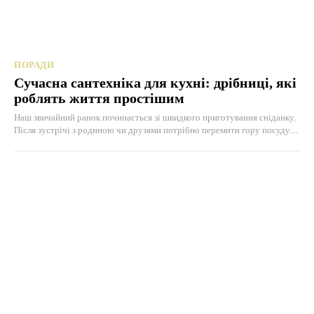
ПОРАДИ
Сучасна сантехніка для кухні: дрібниці, які
роблять життя простішим
Наш звичайний ранок починається зі швидкого приготування сніданку.
Після зустрічі з родиною чи друзями потрібно перемити гору посуду....