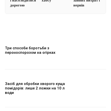
і насолодитися
хаосу
зайвих витрат і
дорогою
нервів
Три способи боротьби з
пероноспорозом на огірках
Засіб для обробки хворого куща
помідорів: лише 2 ложки на 10 л
води