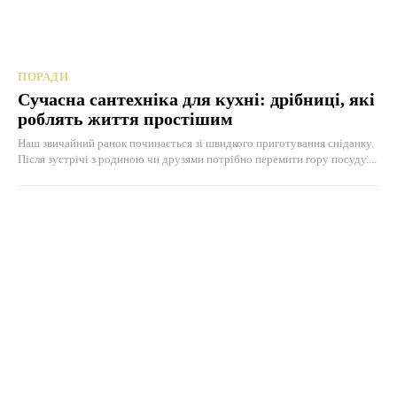
ПОРАДИ
Сучасна сантехніка для кухні: дрібниці, які
роблять життя простішим
Наш звичайний ранок починається зі швидкого приготування сніданку.
Після зустрічі з родиною чи друзями потрібно перемити гору посуду....