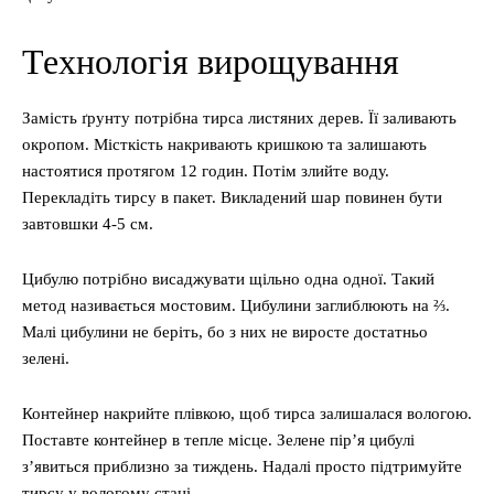
Технологія вирощування
Замість ґрунту потрібна тирса листяних дерев. Її заливають
окропом. Місткість накривають кришкою та залишають
настоятися протягом 12 годин. Потім злийте воду.
Перекладіть тирсу в пакет. Викладений шар повинен бути
завтовшки 4-5 см.
Цибулю потрібно висаджувати щільно одна одної. Такий
метод називається мостовим. Цибулини заглиблюють на ⅔.
Малі цибулини не беріть, бо з них не виросте достатньо
зелені.
Контейнер накрийте плівкою, щоб тирса залишалася вологою.
Поставте контейнер в тепле місце. Зелене пір’я цибулі
з’явиться приблизно за тиждень. Надалі просто підтримуйте
тирсу у вологому стані.