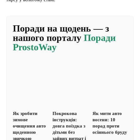
Поради на щодень — з
нашого порталу
Поради
ProstoWay
Як зробити
Покрокова
Як мити авто
зимове
інструкція:
восени: 10
очищення авто
довга поїздка з
порад проти
щоденною
дітьми без
осіннього бруду
звичкою
зайвих витрат і