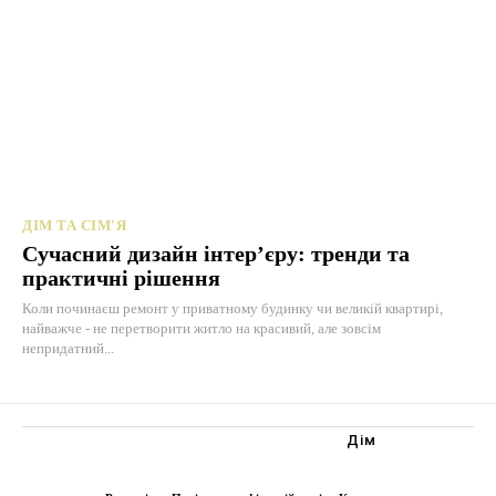
ДІМ ТА СІМ'Я
Сучасний дизайн інтер’єру: тренди та
практичні рішення
Коли починаєш ремонт у приватному будинку чи великій квартирі,
найважче - не перетворити житло на красивий, але зовсім
непридатний...
Дім