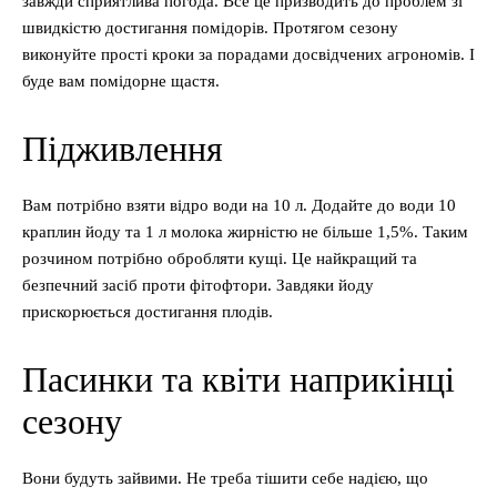
завжди сприятлива погода. Все це призводить до проблем зі
швидкістю достигання помідорів. Протягом сезону
виконуйте прості кроки за порадами досвідчених агрономів. І
буде вам помідорне щастя.
Підживлення
Вам потрібно взяти відро води на 10 л. Додайте до води 10
краплин йоду та 1 л молока жирністю не більше 1,5%. Таким
розчином потрібно обробляти кущі. Це найкращий та
безпечний засіб проти фітофтори. Завдяки йоду
прискорюється достигання плодів.
Пасинки та квіти наприкінці
сезону
Вони будуть зайвими. Не треба тішити себе надією, що