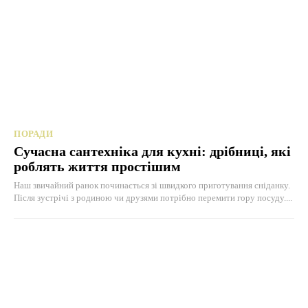
ПОРАДИ
Сучасна сантехніка для кухні: дрібниці, які
роблять життя простішим
Наш звичайний ранок починається зі швидкого приготування сніданку.
Після зустрічі з родиною чи друзями потрібно перемити гору посуду....