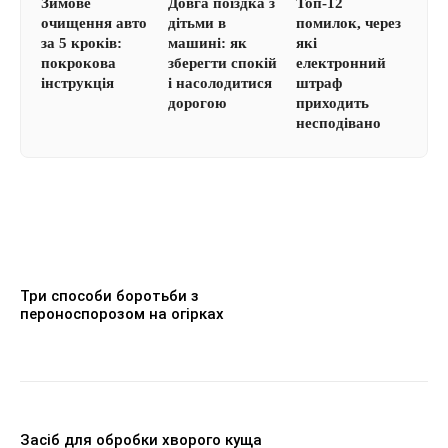
Зимове
Довга поїздка з
Топ-12
очищення авто
дітьми в
помилок, через
за 5 кроків:
машині: як
які
покрокова
зберегти спокій
електронний
інструкція
і насолодитися
штраф
дорогою
приходить
несподівано
Три способи боротьби з
пероноспорозом на огірках
Засіб для обробки хворого куща