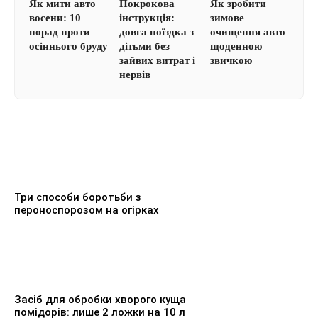
Як мити авто
Покрокова
Як зробити
восени: 10
інструкція:
зимове
порад проти
довга поїздка з
очищення авто
осіннього бруду
дітьми без
щоденною
зайвих витрат і
звичкою
нервів
Три способи боротьби з
пероноспорозом на огірках
Засіб для обробки хворого куща
помідорів: лише 2 ложки на 10 л