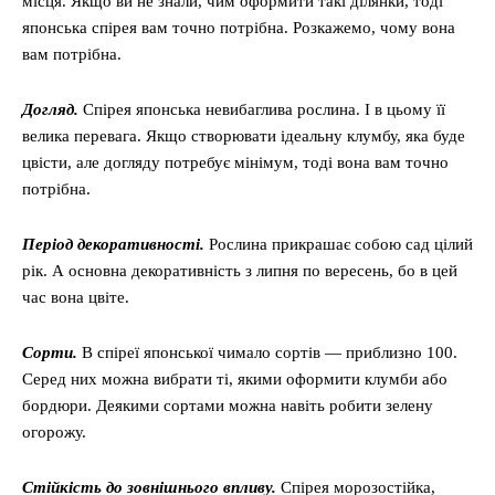
місця. Якщо ви не знали, чим оформити такі ділянки, тоді
японська спірея вам точно потрібна. Розкажемо, чому вона
вам потрібна.
Догляд.
Спірея японська невибаглива рослина. І в цьому її
велика перевага. Якщо створювати ідеальну клумбу, яка буде
цвісти, але догляду потребує мінімум, тоді вона вам точно
потрібна.
Період декоративності.
Рослина прикрашає собою сад цілий
рік. А основна декоративність з липня по вересень, бо в цей
час вона цвіте.
Сорти.
В спіреї японської чимало сортів — приблизно 100.
Серед них можна вибрати ті, якими оформити клумби або
бордюри. Деякими сортами можна навіть робити зелену
огорожу.
Стійкість до зовнішнього впливу.
Спірея морозостійка,