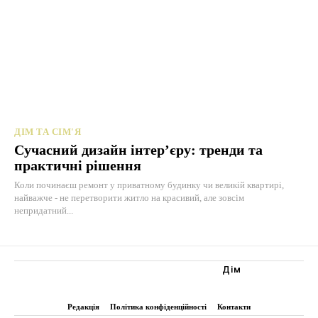
ДІМ ТА СІМ'Я
Сучасний дизайн інтер’єру: тренди та
практичні рішення
Коли починаєш ремонт у приватному будинку чи великій квартирі,
найважче - не перетворити житло на красивий, але зовсім
непридатний...
Дім
Редакція
Політика конфіденційності
Контакти