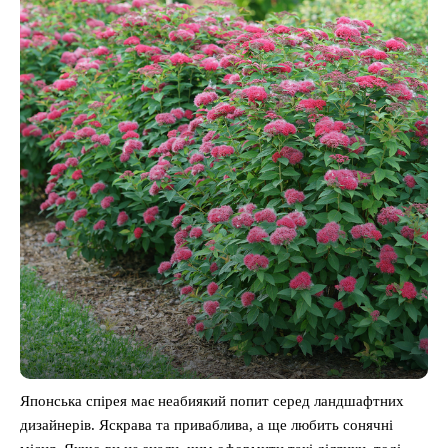
Японська спірея має неабиякий попит серед ландшафтних
дизайнерів. Яскрава та приваблива, а ще любить сонячні