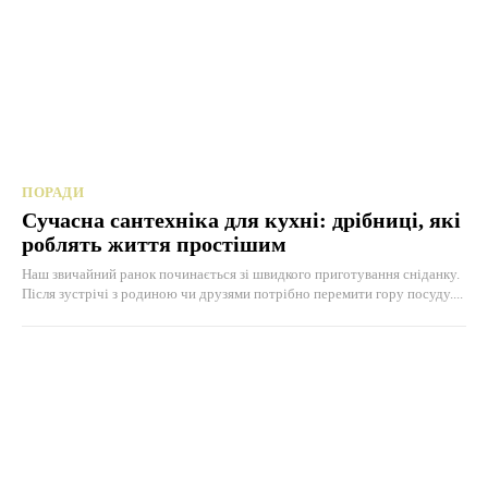
ПОРАДИ
Сучасна сантехніка для кухні: дрібниці, які
роблять життя простішим
Наш звичайний ранок починається зі швидкого приготування сніданку.
Після зустрічі з родиною чи друзями потрібно перемити гору посуду....