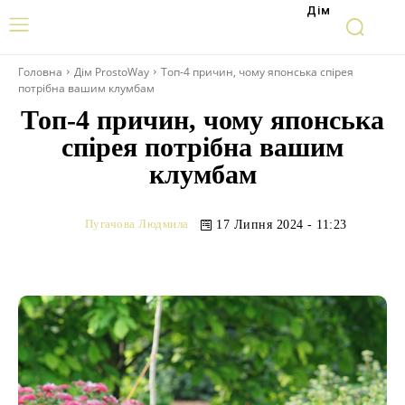
Дім
Головна
Дім ProstoWay
Топ-4 причин, чому японська спірея
потрібна вашим клумбам
Топ-4 причин, чому японська
спірея потрібна вашим
клумбам
Пугачова Людмила
17 Липня 2024 - 11:23