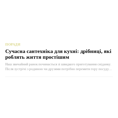
ПОРАДИ
Сучасна сантехніка для кухні: дрібниці, які
роблять життя простішим
Наш звичайний ранок починається зі швидкого приготування сніданку.
Після зустрічі з родиною чи друзями потрібно перемити гору посуду....