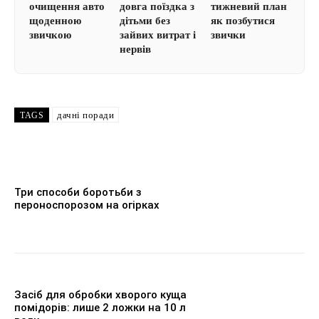
очищення авто
довга поїздка з
тижневий план
щоденною
дітьми без
як позбутися
звичкою
зайвих витрат і
звички
нервів
дачні поради
TAGS
Три способи боротьби з
пероноспорозом на огірках
Засіб для обробки хворого куща
помідорів: лише 2 ложки на 10 л