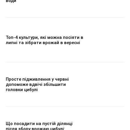
води
Топ-4 культури, які можна посіяти в
липні та зібрати врожай в вересні
Просте підживлення у червні
допоможе вдвічі збільшити
головки цибулі
Що посадити на пустій ділянці
після збору врожаю цибулі: