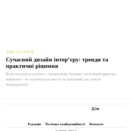
ДІМ ТА СІМ'Я
Сучасний дизайн інтер’єру: тренди та
практичні рішення
Коли починаєш ремонт у приватному будинку чи великій квартирі,
найважче - не перетворити житло на красивий, але зовсім
непридатний...
Дім
Редакція
Політика конфіденційності
Контакти