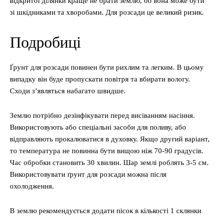
відкритої ділянки краще не брати землю, бо вона може бути
зі шкідниками та хворобами. Для розсади це великий ризик.
Подробиці
Ґрунт для розсади повинен бути рихлим та легким. В цьому
випадку він буде пропускати повітря та вбирати вологу.
Сходи з’являться набагато швидше.
Землю потрібно дезінфікувати перед висіванням насіння.
Використовують або спеціальні засоби для поливу, або
відправляють прокалюватися в духовку. Якщо другий варіант,
то температура не повинна бути вищою ніж 70-90 градусів.
Час обробки становить 30 хвилин. Шар землі роблять 3-5 см.
Використовувати ґрунт для розсади можна після
охолодження.
В землю рекомендується додати пісок в кількості 1 склянки