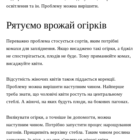
освітлення та ін. Проблему можна вирішити.
Рятуємо врожай огірків
Переважно проблема стосується сортів, яким потрібні
комахи для запліднення. Якщо висаджено такі огірки, а бджіл
не спостерігається, плодів не буде. Тому приманюйте комах,
висаджуйте квіти.
Відсутність жіночих квітів також піддається корекції.
Проблему можна вирішити наступним чином. Найперше
треба знати, що чоловічі квіти ростуть на центральному
стеблі. А жіночі, на яких будуть плоди, на бокових пагонах.
Вилікувати огірки, а точніше їм допомогти, можна
наступним чином. Потрібно запустити процес нарощування
пагонів. Прищипніть верхівку стебла. Таким чином рослина
запустить їх ріст, а на них з’являться жіночі квіти.