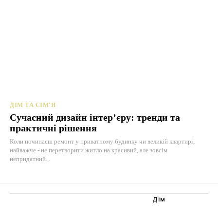
ДІМ ТА СІМ'Я
Сучасний дизайн інтер’єру: тренди та
практичні рішення
Коли починаєш ремонт у приватному будинку чи великій квартирі,
найважче - не перетворити житло на красивий, але зовсім
непридатний...
Дім