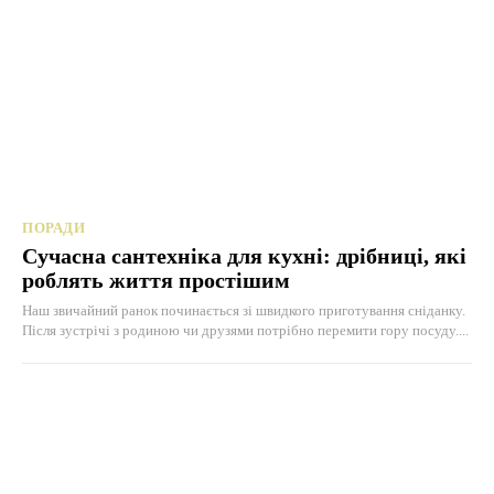
ПОРАДИ
Сучасна сантехніка для кухні: дрібниці, які
роблять життя простішим
Наш звичайний ранок починається зі швидкого приготування сніданку.
Після зустрічі з родиною чи друзями потрібно перемити гору посуду....