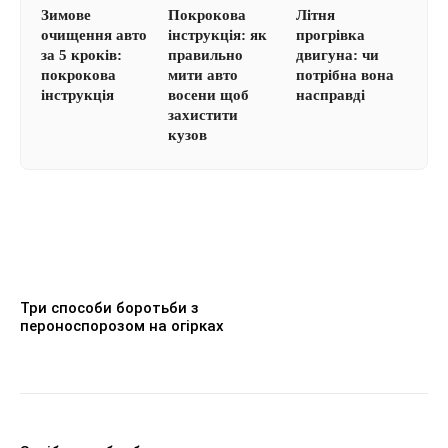
Зимове
Покрокова
Літня
очищення авто
інструкція: як
прогрівка
за 5 кроків:
правильно
двигуна: чи
покрокова
мити авто
потрібна вона
інструкція
восени щоб
насправді
захистити
кузов
Три способи боротьби з
пероноспорозом на огірках