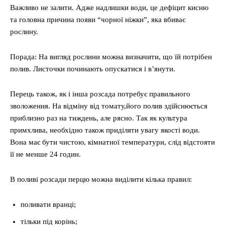
Важливо не залити. Адже надлишки води, це дефіцит кисню
та головна причина появи “чорної ніжки”, яка вбиває
рослину.
Порада: На вигляд рослини можна визначити, що їй потрібен
полив. Листочки починають опускатися і в’янути.
Перець також, як і інша розсада потребує правильного
зволоження. На відміну від томату,його полив здійснюється
приблизно раз на тиждень, але рясно. Так як культура
примхлива, необхідно також приділяти увагу якості води.
Вона має бути чистою, кімнатної температури, слід відстояти
її не менше 24 годин.
В поливі розсади перцю можна виділити кілька правил:
поливати вранці;
тільки під корінь;