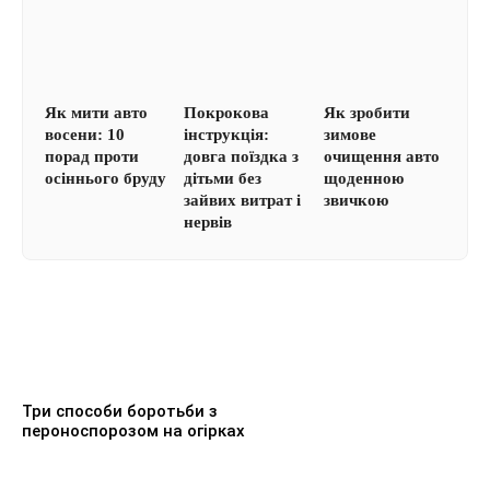
Як мити авто
Покрокова
Як зробити
восени: 10
інструкція:
зимове
порад проти
довга поїздка з
очищення авто
осіннього бруду
дітьми без
щоденною
зайвих витрат і
звичкою
нервів
Три способи боротьби з
пероноспорозом на огірках