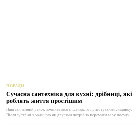
ПОРАДИ
Сучасна сантехніка для кухні: дрібниці, які
роблять життя простішим
Наш звичайний ранок починається зі швидкого приготування сніданку.
Після зустрічі з родиною чи друзями потрібно перемити гору посуду....