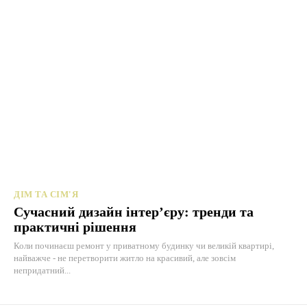
ДІМ ТА СІМ'Я
Сучасний дизайн інтер’єру: тренди та
практичні рішення
Коли починаєш ремонт у приватному будинку чи великій квартирі,
найважче - не перетворити житло на красивий, але зовсім
непридатний...