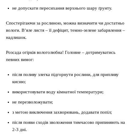
не допускати пересихання верхнього шару ґрунту.
Спостерігаючи за рослиною, можна визначити чи достатньо
вологи. В’яле листя – її дефіцит, темно-зелене забарвлення –
надлишок.
Розсада огірків вологолюбна! Головне – дотримуватись
певних вимог:
після поливу злегка підгорнути рослини, для припливу
кисню;
використовувати воду кімнатної температури;
не перезволожувати;
з метою виключення захворювань, додавати попіл;
після появи сходів зволоження тимчасово припиняють на
2-3 дні.