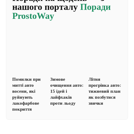
нашого порталу
Поради
ProstoWay
Помилки при
Зимове
Літня
митті авто
очищення авто:
прогрівка авто:
восени, які
15 ідей і
тижневий план
руйнують
лайфхаків
як позбутися
лакофарбове
проти льоду
звички
покриття