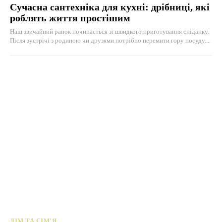
Сучасна сантехніка для кухні: дрібниці, які
роблять життя простішим
Наш звичайний ранок починається зі швидкого приготування сніданку.
Після зустрічі з родиною чи друзями потрібно перемити гору посуду....
ДІМ ТА СІМ'Я