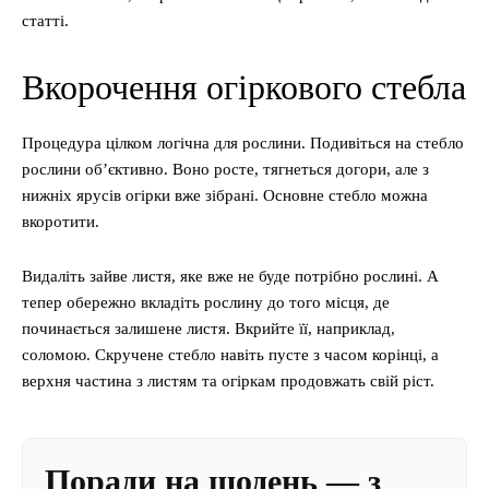
статті.
Вкорочення огіркового стебла
Процедура цілком логічна для рослини. Подивіться на стебло
рослини об’єктивно. Воно росте, тягнеться догори, але з
нижніх ярусів огірки вже зібрані. Основне стебло можна
вкоротити.
Видаліть зайве листя, яке вже не буде потрібно рослині. А
тепер обережно вкладіть рослину до того місця, де
починається залишене листя. Вкрийте її, наприклад,
соломою. Скручене стебло навіть пусте з часом корінці, а
верхня частина з листям та огіркам продовжать свій ріст.
Поради на щодень — з