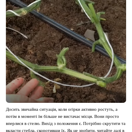
Досить звичайна ситуація, коли огірки активно ростуть, а
потім в моменті їм більше не вистачає місця. Вони просто
вперлися в стелю. Вихід з положення є. Потрібно скрутити та
вкласти стебла, скоротивши їх. Як це зробити, читайте далі в