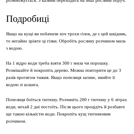
розмножується. З калини переходить на інші рослини поруч.
Подробиці
Якщо на кущі ви побачили хоч трохи гілок, де є цей шкідник,
то негайно зріжте ці гілки. Обробіть рослину розчином мила
з водою.
На 1 відро води треба взяти 300 г мила чи порошку.
Розмішайте й покропіть дерево. Можна повторити це до 3
разів протягом тижня. Якщо попелиця загине, змийте її
водою зі шланга.
Попелиця боїться тютюну. Розчиніть 200 г тютюну у 6 літрах
води, нехай 2 дні постоїть. Після цього процідіть й розбавте
ще такою кількістю води. Покропіть кущ тютюновим
розчином.