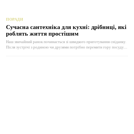
ПОРАДИ
Сучасна сантехніка для кухні: дрібниці, які
роблять життя простішим
Наш звичайний ранок починається зі швидкого приготування сніданку.
Після зустрічі з родиною чи друзями потрібно перемити гору посуду....