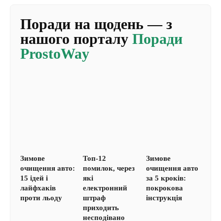
Поради на щодень — з
нашого порталу
Поради
ProstoWay
Зимове
Топ-12
Зимове
очищення авто:
помилок, через
очищення авто
15 ідей і
які
за 5 кроків:
лайфхаків
електронний
покрокова
проти льоду
штраф
інструкція
приходить
несподівано