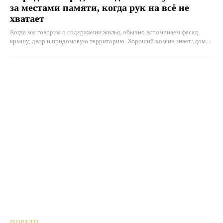
за местами памяти, когда рук на всё не
хватает
Когда мы говорим о содержании жилья, обычно вспоминаем фасад,
крышу, двор и придомовую территорию. Хороший хозяин знает: дом...
ПОРАДИ