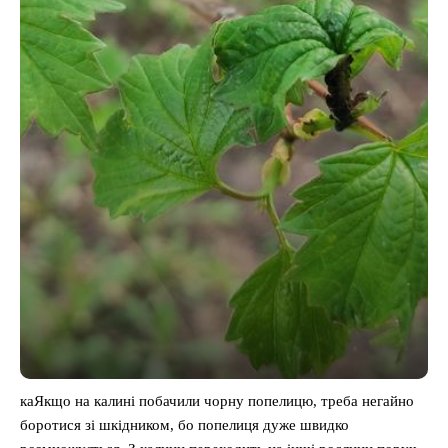
каЯкщо на калині побачили чорну попелицю, треба негайно
боротися зі шкідником, бо попелиця дуже швидко