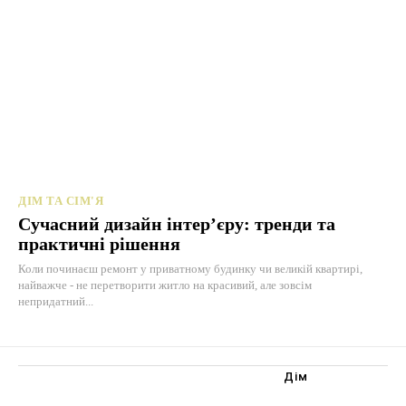
ДІМ ТА СІМ'Я
Сучасний дизайн інтер’єру: тренди та
практичні рішення
Коли починаєш ремонт у приватному будинку чи великій квартирі,
найважче - не перетворити житло на красивий, але зовсім
непридатний...
Дім