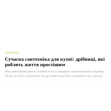
ПОРАДИ
Сучасна сантехніка для кухні: дрібниці, які
роблять життя простішим
Наш звичайний ранок починається зі швидкого приготування сніданку.
Після зустрічі з родиною чи друзями потрібно перемити гору посуду....