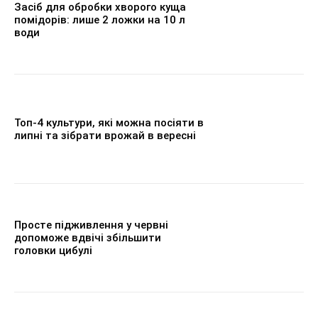
Засіб для обробки хворого куща
помідорів: лише 2 ложки на 10 л
води
Топ-4 культури, які можна посіяти в
липні та зібрати врожай в вересні
Просте підживлення у червні
допоможе вдвічі збільшити
головки цибулі