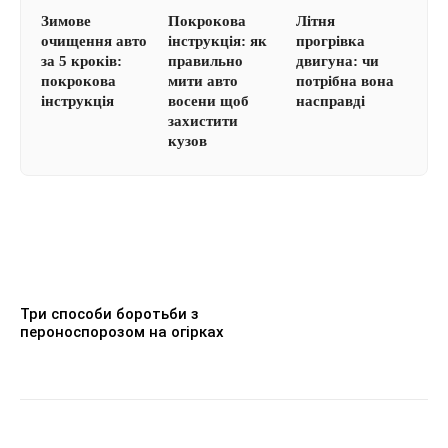
Зимове
Покрокова
Літня
очищення авто
інструкція: як
прогрівка
за 5 кроків:
правильно
двигуна: чи
покрокова
мити авто
потрібна вона
інструкція
восени щоб
насправді
захистити
кузов
Три способи боротьби з
пероноспорозом на огірках