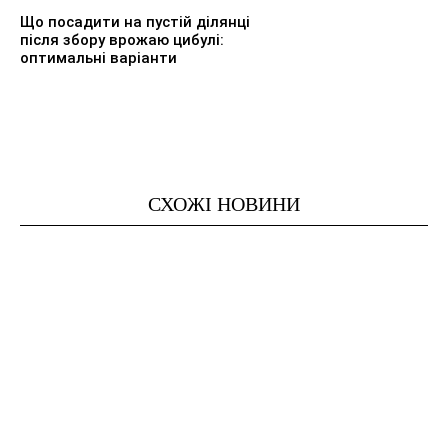
Що посадити на пустій ділянці
після збору врожаю цибулі:
оптимальні варіанти
СХОЖІ НОВИНИ