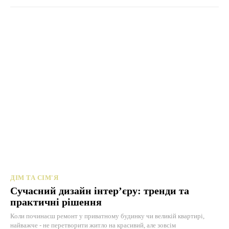
ДІМ ТА СІМ'Я
Сучасний дизайн інтер’єру: тренди та
практичні рішення
Коли починаєш ремонт у приватному будинку чи великій квартирі,
найважче - не перетворити житло на красивий, але зовсім