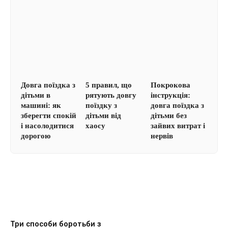
Довга поїздка з
5 правил, що
Покрокова
дітьми в
рятують довгу
інструкція:
машині: як
поїздку з
довга поїздка з
зберегти спокій
дітьми від
дітьми без
і насолодитися
хаосу
зайвих витрат і
дорогою
нервів
Три способи боротьби з