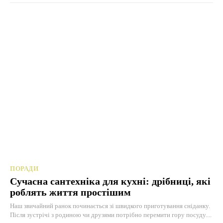
ПОРАДИ
Сучасна сантехніка для кухні: дрібниці, які
роблять життя простішим
Наш звичайний ранок починається зі швидкого приготування сніданку.
Після зустрічі з родиною чи друзями потрібно перемити гору посуду....