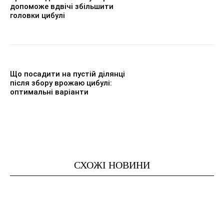
допоможе вдвічі збільшити
головки цибулі
Що посадити на пустій ділянці
після збору врожаю цибулі:
оптимальні варіанти
СХОЖІ НОВИНИ