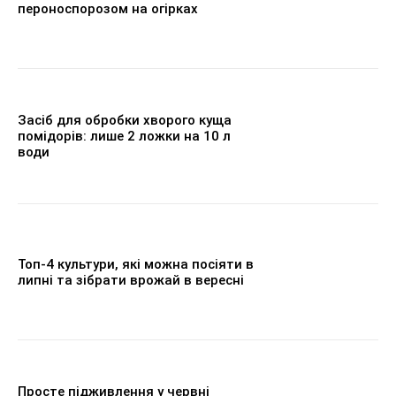
пероноспорозом на огірках
Засіб для обробки хворого куща
помідорів: лише 2 ложки на 10 л
води
Топ-4 культури, які можна посіяти в
липні та зібрати врожай в вересні
Просте підживлення у червні