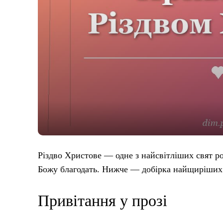
Різдво Христове — одне з найсвітліших свят ро
Божу благодать. Нижче — добірка найщиріших п
Привітання у прозі