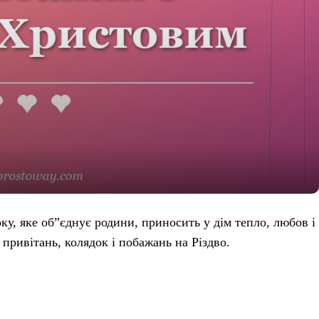
ку, яке об”єднує родини, приносить у дім тепло, любов і
ривітань, колядок і побажань на Різдво.