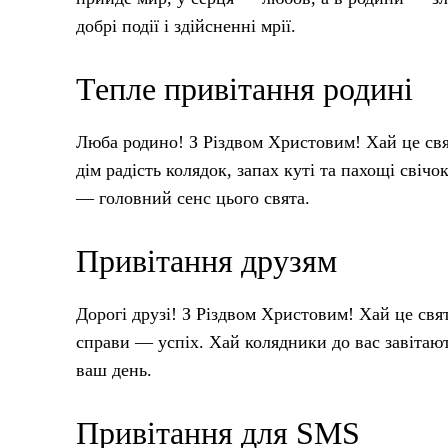
добрі події і здійсненні мрії.
Тепле привітання родині
Люба родино! З Різдвом Христовим! Хай це свя
дім радість колядок, запах куті та пахощі свіч
— головний сенс цього свята.
Привітання друзям
Дорогі друзі! З Різдвом Христовим! Хай це свя
справи — успіх. Хай колядники до вас завітаю
ваш день.
Привітання для SMS