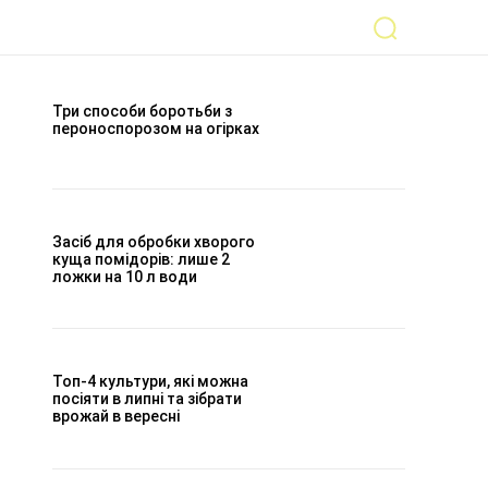
Три способи боротьби з
пероноспорозом на огірках
Засіб для обробки хворого
куща помідорів: лише 2
ложки на 10 л води
Топ-4 культури, які можна
посіяти в липні та зібрати
врожай в вересні