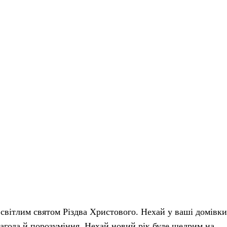
 світлим святом Різдва Христового. Нехай у ваші домівки
агода й порозуміння. Нехай новий рік буде щедрим на