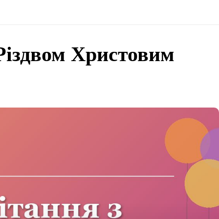
Різдвом Христовим
поділіться