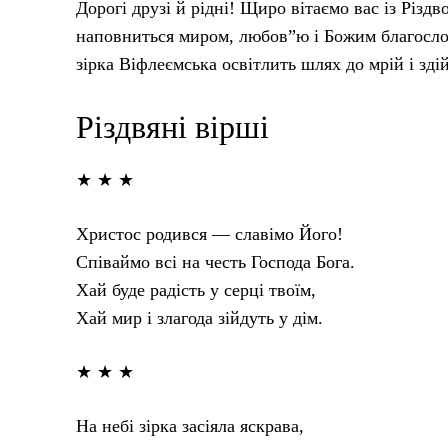
Дорогі друзі й рідні! Щиро вітаємо вас із Різ
наповниться миром, любов”ю і Божим благосло
зірка Віфлеємська освітлить шлях до мрій і зд
Різдвяні вірші
★ ★ ★
Христос родився — славімо Його!
Співаймо всі на честь Господа Бога.
Хай буде радість у серці твоїм,
Хай мир і злагода зійдуть у дім.
★ ★ ★
На небі зірка засіяла яскрава,