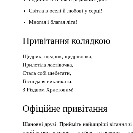
Світла в оселі й любові у серці!
Многая і благая літа!
Привітання колядкою
Щедрик, щедрик, щедрівочка,
Прилетіла ластівочка,
Стала собі щебетати,
Господаря викликати.
З Різдвом Христовим!
Офіційне привітання
Шановні друзі! Прийміть найщиріші вітання зі
прийде мир, у серця — любов, а в родини — зл