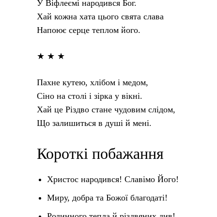
У Віфлеємі народився Бог.
Хай кожна хата цього свята слава
Напоює серце теплом його.
★ ★ ★
Пахне кутею, хлібом і медом,
Сіно на столі і зірка у вікні.
Хай це Різдво стане чудовим слідом,
Що залишиться в душі й мені.
Короткі побажання
Христос народився! Славімо Його!
Миру, добра та Божої благодаті!
Родинного тепла й різдвяних див!