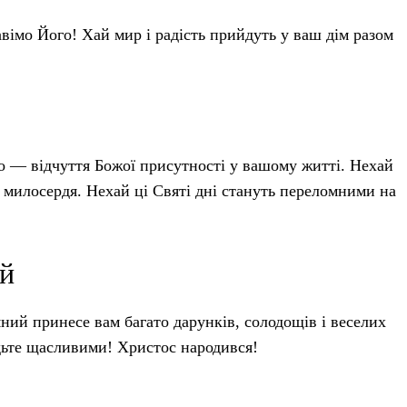
вімо Його! Хай мир і радість прийдуть у ваш дім разом
о — відчуття Божої присутності у вашому житті. Нехай
 милосердя. Нехай ці Святі дні стануть переломними на
ей
яний принесе вам багато дарунків, солодощів і веселих
будьте щасливими! Христос народився!