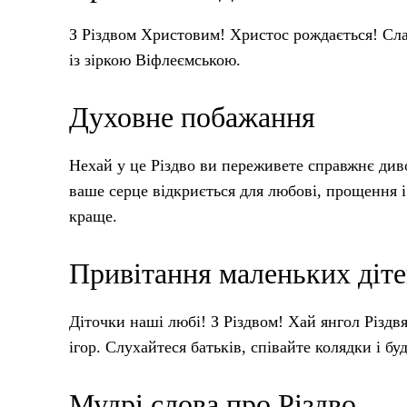
З Різдвом Христовим! Христос рождається! Сла
із зіркою Віфлеємською.
Духовне побажання
Нехай у це Різдво ви переживете справжнє див
ваше серце відкриється для любові, прощення і
краще.
Привітання маленьких діт
Діточки наші любі! З Різдвом! Хай янгол Різдв
ігор. Слухайтеся батьків, співайте колядки і 
Мудрі слова про Різдво