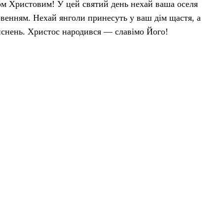
двом Христовим! У цей святий день нехай ваша оселя
венням. Нехай янголи принесуть у ваш дім щастя, а
ійснень. Христос народився — славімо Його!