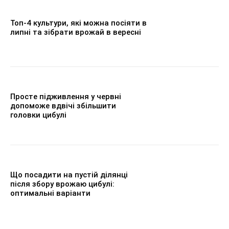
Топ-4 культури, які можна посіяти в
липні та зібрати врожай в вересні
Просте підживлення у червні
допоможе вдвічі збільшити
головки цибулі
Що посадити на пустій ділянці
після збору врожаю цибулі:
оптимальні варіанти