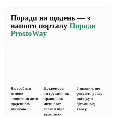
Поради на щодень — з
нашого порталу
Поради
ProstoWay
Як зробити
Покрокова
5 правил, що
зимове
інструкція: як
рятують довгу
очищення авто
правильно
поїздку з
щоденною
мити авто
дітьми від
звичкою
восени щоб
хаосу
захистити