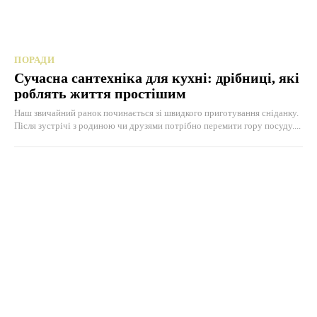
ПОРАДИ
Сучасна сантехніка для кухні: дрібниці, які
роблять життя простішим
Наш звичайний ранок починається зі швидкого приготування сніданку.
Після зустрічі з родиною чи друзями потрібно перемити гору посуду....