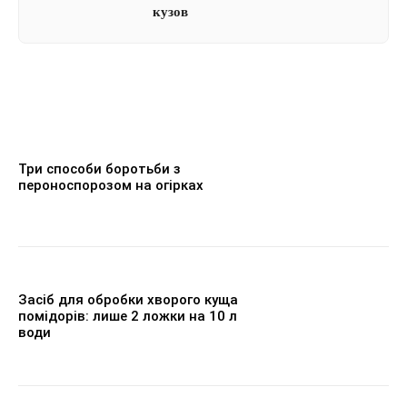
кузов
Три способи боротьби з
пероноспорозом на огірках
Засіб для обробки хворого куща
помідорів: лише 2 ложки на 10 л
води