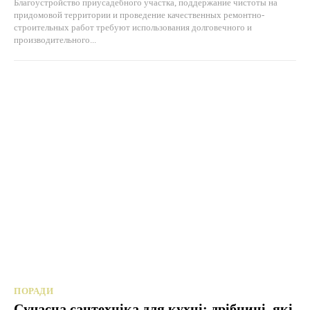
Благоустройство приусадебного участка, поддержание чистоты на
придомовой территории и проведение качественных ремонтно-
строительных работ требуют использования долговечного и
производительного...
ПОРАДИ
Сучасна сантехніка для кухні: дрібниці, які