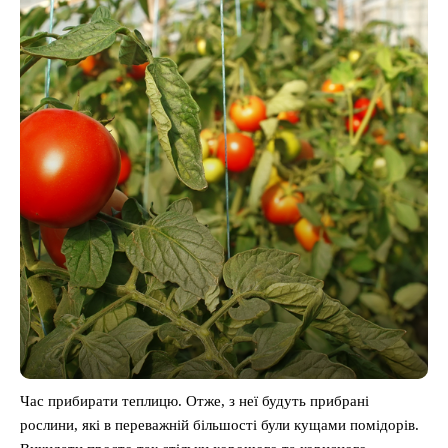
Час прибирати теплицю. Отже, з неї будуть прибрані
рослини, які в переважній більшості були кущами помідорів.