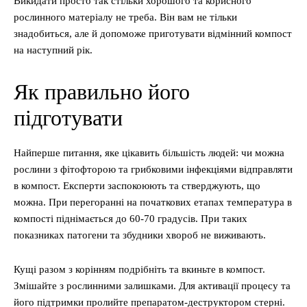
Викидати просто так стільки хорошого та корисного
рослинного матеріалу не треба. Він вам не тільки
знадобиться, але й допоможе приготувати відмінний компост
на наступний рік.
Як правильно його
підготувати
Найперше питання, яке цікавить більшість людей: чи можна
рослини з фітофторою та грибковими інфекціями відправляти
в компост. Експерти заспокоюють та стверджують, що
можна. При перегоранні на початкових етапах температура в
компості піднімається до 60-70 градусів. При таких
показниках патогени та збудники хвороб не виживають.
Кущі разом з корінням подрібніть та вкиньте в компост.
Змішайте з рослинними залишками. Для активації процесу та
його підтримки пролийте препаратом-деструктором стерні.