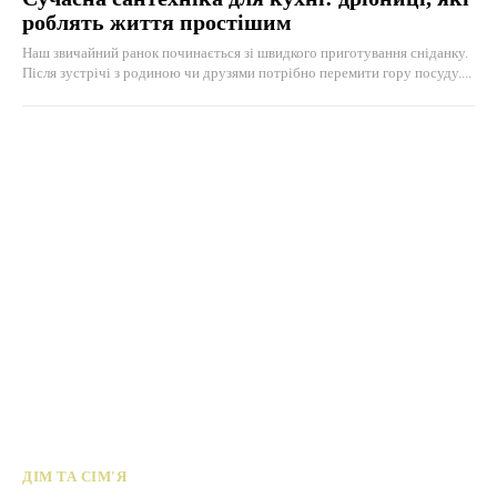
роблять життя простішим
Наш звичайний ранок починається зі швидкого приготування сніданку.
Після зустрічі з родиною чи друзями потрібно перемити гору посуду....
ДІМ ТА СІМ'Я