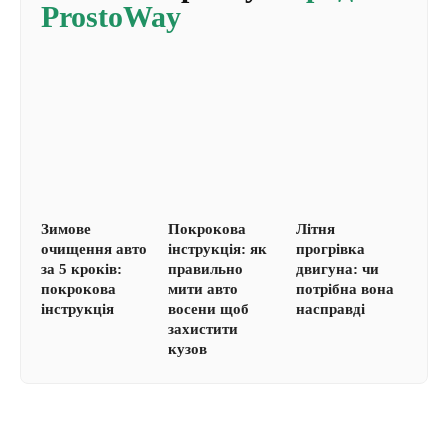
ProstoWay
Зимове
Покрокова
Літня
очищення авто
інструкція: як
прогрівка
за 5 кроків:
правильно
двигуна: чи
покрокова
мити авто
потрібна вона
інструкція
восени щоб
насправді
захистити
кузов