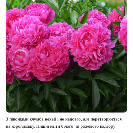
З півоніями клумба нехай і не надовго, але перетворюється
на королівську. Пишні квіти білого чи рожевого кольору