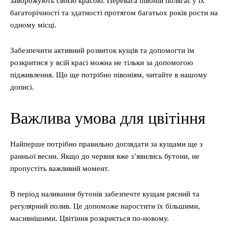
заворожують своєю красою. Перевага півоній полягає у їх
багаторічності та здатності протягом багатьох років рости на
одному місці.
Забезпечити активний розвиток кущів та допомогти їм
розкритися у всій красі можна не тільки за допомогою
підживлення. Що ще потрібно півоніям, читайте в нашому
дописі.
Важлива умова для цвітіння
Найперше потрібно правильно доглядати за кущами ще з
ранньої весни. Якщо до червня вже з’явились бутони, не
пропустіть важливий момент.
В період наливання бутонів забезпечте кущам рясний та
регулярний полив. Це допоможе наростити їх більшими,
масивнішими. Цвітіння розкриється по-новому.