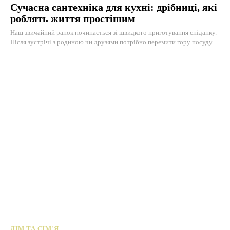
Сучасна сантехніка для кухні: дрібниці, які
роблять життя простішим
Наш звичайний ранок починається зі швидкого приготування сніданку.
Після зустрічі з родиною чи друзями потрібно перемити гору посуду....
ДІМ ТА СІМ'Я