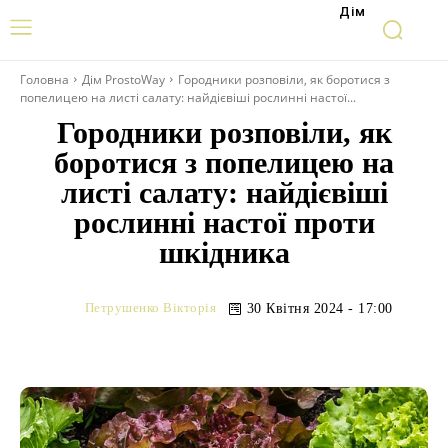
Дім
Головна
Дім ProstoWay
Городники розповіли, як боротися з
попелицею на листі салату: найдієвіші рослинні настої...
Городники розповіли, як
боротися з попелицею на
листі салату: найдієвіші
рослинні настої проти
шкідника
Петрушенко Вікторія
30 Квітня 2024 - 17:00