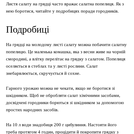
Листя салату на грядці часто вражає салатна попелиця. Як з
нею боротися, читайте у подробицях поради городників.
Подробиці
На грядці на молодому листі салату можна побачити салатну
попелицю. Це маленька комашка, яка з весни живе на чорній
смородині, а влітку перелітає на грядку з салатом. Попелиця
оселяється в стеблах та у листі рослини. Салат
знебарвлюється, скручується й сохне.
Гарного урожаю можна не чекати, якщо не боротися зі
шкідником. Щоб не обробляти салат хімічними засобами,
досвідчені городники борються зі шкідником за допомогою
простих народних засобів.
На 10 л води знадобиця 200 г цибулиння. Настояти його
треба протягом 4 годин, процідити й покропити грядку з