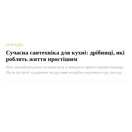
ПОРАДИ
Сучасна сантехніка для кухні: дрібниці, які
роблять життя простішим
Наш звичайний ранок починається зі швидкого приготування сніданку.
Після зустрічі з родиною чи друзями потрібно перемити гору посуду....