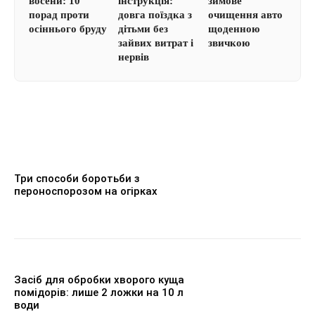
восени: 10
інструкція:
зимове
порад проти
довга поїздка з
очищення авто
осіннього бруду
дітьми без
щоденною
зайвих витрат і
звичкою
нервів
Три способи боротьби з
пероноспорозом на огірках
Засіб для обробки хворого куща
помідорів: лише 2 ложки на 10 л
води