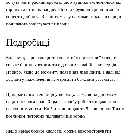
хочуть мати рясний врожай, щоб кущики аж ломилися від
гарних та стиглих плодів. Щоб так було, потрібно вчасно
вносити добрива. Зверніть увагу на момент, коли в перців
починають зав’язуватися плоди.
Подробиці
Коли кущ наростив достатньо стебла та зеленої маси, є
велике бажання отримати від нього якнайбільше перців.
Прикро, якщо до моменту появи зав’язей дійти, а далі від
дефіциту підживлення не отримати бажаний результат.
Придбайте в аптеці борну кислоту. Саме вона допоможе
надати перцям сили. З цього засобу роблять підживлення
наступним чином. На 5 л води додають 5 г порошку. Таким
розчином потрібно підливати під корінь.
Якщо немає борної кислоти, можна використовувати