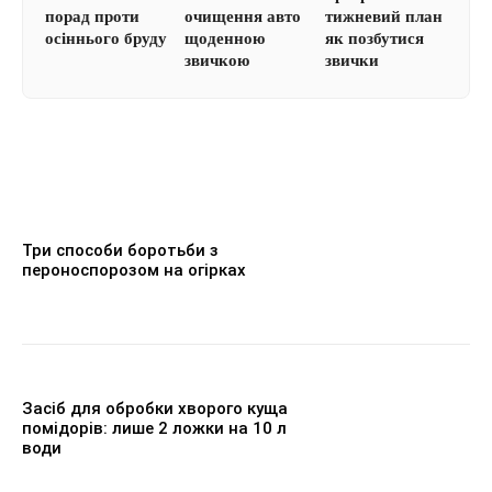
порад проти
очищення авто
тижневий план
осіннього бруду
щоденною
як позбутися
звичкою
звички
Три способи боротьби з
пероноспорозом на огірках
Засіб для обробки хворого куща
помідорів: лише 2 ложки на 10 л
води