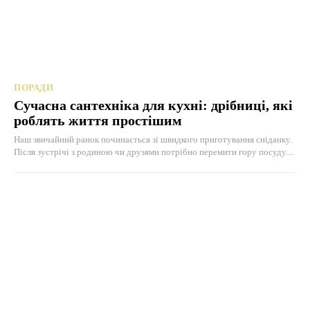
ПОРАДИ
Сучасна сантехніка для кухні: дрібниці, які
роблять життя простішим
Наш звичайний ранок починається зі швидкого приготування сніданку.
Після зустрічі з родиною чи друзями потрібно перемити гору посуду....