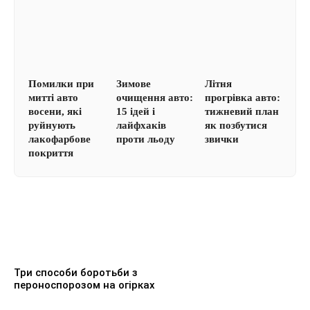
Помилки при
Зимове
Літня
митті авто
очищення авто:
прогрівка авто:
восени, які
15 ідей і
тижневий план
руйнують
лайфхаків
як позбутися
лакофарбове
проти льоду
звички
покриття
Три способи боротьби з
пероноспорозом на огірках