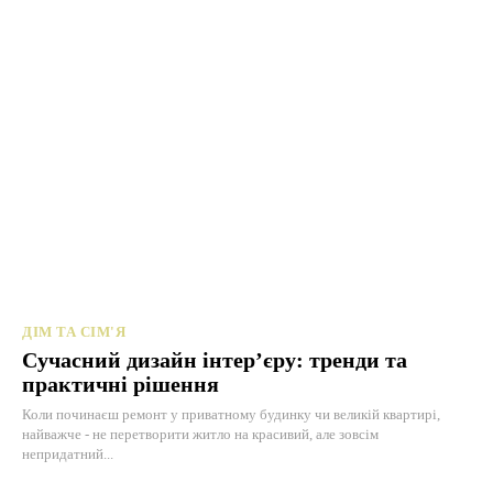
ДІМ ТА СІМ'Я
Сучасний дизайн інтер’єру: тренди та
практичні рішення
Коли починаєш ремонт у приватному будинку чи великій квартирі,
найважче - не перетворити житло на красивий, але зовсім
непридатний...