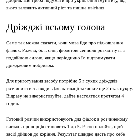
добрив. Ще треба подумати про укріплення імунітету, від
якого залежить активний ріст та пишне цвітіння.
Дріжджі всьому голова
Саме так можна сказати, коли мова йде про підживлення
фіалок. Рожеві, білі, сині, фіолетові сенполії розквітнуть з
подвійною силою, якщо періодично їм підтримувати
дріжджовим добривом.
Для приготування засобу потрібно 5 г сухих дріжджів
розчинити в 5 л води. Для активації закиньте ще 2 ст.л. цукру.
Відразу не використовуйте. дайте настоятися протягом 4
годин.
Готовий розчин використовують для фіалок в розчиненому
вигляді. пропорція становить 1 до 5. Рясно полийте, щоб
засіб дійшов до коріння. Результат швидко дасть про себе