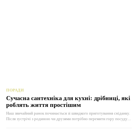
ПОРАДИ
Сучасна сантехніка для кухні: дрібниці, які
роблять життя простішим
Наш звичайний ранок починається зі швидкого приготування сніданку.
Після зустрічі з родиною чи друзями потрібно перемити гору посуду....