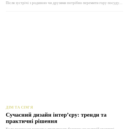
Після зустрічі з родиною чи друзями потрібно перемити гору посуду....
ДІМ ТА СІМ'Я
Сучасний дизайн інтер’єру: тренди та
практичні рішення
Коли починаєш ремонт у приватному будинку чи великій квартирі,