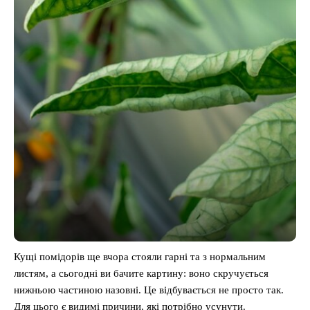
Кущі помідорів ще вчора стояли гарні та з нормальним
листям, а сьогодні ви бачите картину: воно скручується
нижньою частиною назовні. Це відбувається не просто так.
Для цього є видимі причини, які потрібно усунути.