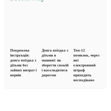
Покрокова
Довга поїздка з
Топ-12
інструкція:
дітьми в
помилок, через
довга поїздка з
машині: як
які
дітьми без
зберегти спокій
електронний
зайвих витрат і
і насолодитися
штраф
нервів
дорогою
приходить
несподівано