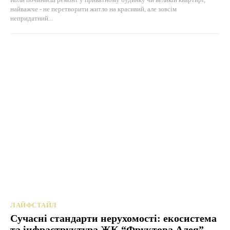
найважче - не перетворити житло на красивий, але зовсім
непридатний...
ЛАЙФСТАЙЛ
Сучасні стандарти нерухомості: екосистема
та інфраструктура ЖК “Фруктова Алея”