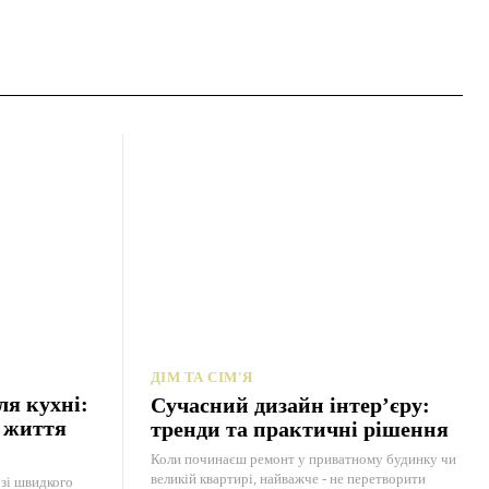
ДІМ ТА СІМ'Я
ля кухні:
Сучасний дизайн інтер’єру:
ь життя
тренди та практичні рішення
Коли починаєш ремонт у приватному будинку чи
великій квартирі, найважче - не перетворити
зі швидкого