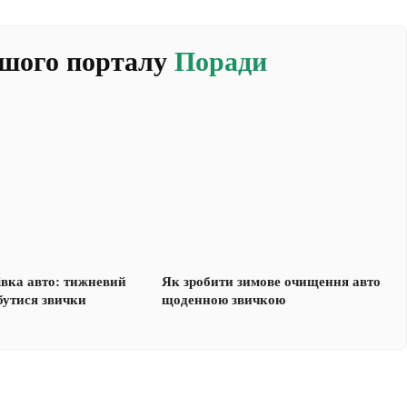
ашого порталу
Поради
івка авто: тижневий
Як зробити зимове очищення авто
бутися звички
щоденною звичкою