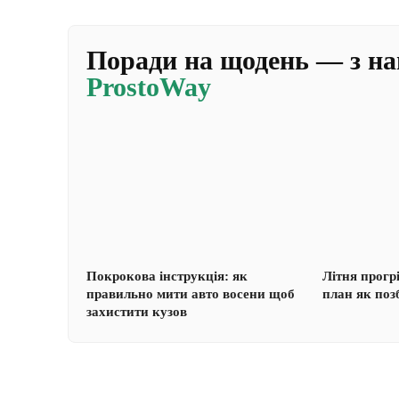
Поради на щодень — з н
ProstoWay
Покрокова інструкція: як
Літня прогр
правильно мити авто восени щоб
план як поз
захистити кузов