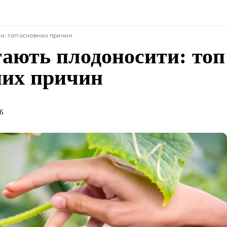
ти: топ основних причин
тають плодоносити: топ
них причин
6
поділіться