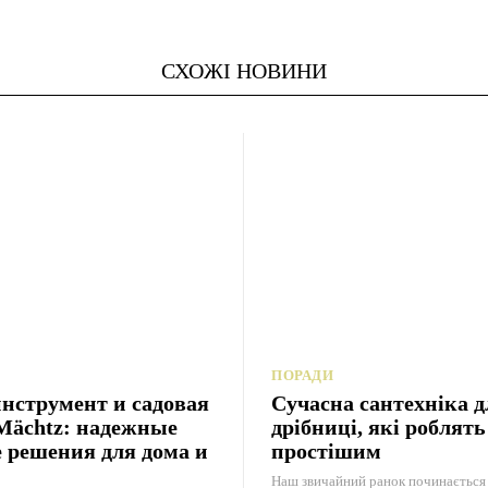
СХОЖІ НОВИНИ
ПОРАДИ
нструмент и садовая
Сучасна сантехніка д
Mächtz: надежные
дрібниці, які роблят
 решения для дома и
простішим
Наш звичайний ранок починається 