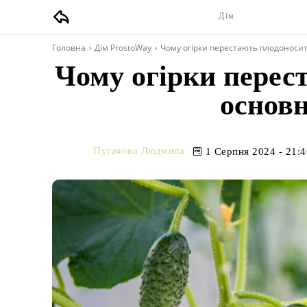
Дім
Головна
Дім ProstoWay
Чому огірки перестають плодоноси
Чому огірки перес
основ
Пугачова Людмила
1 Серпня 2024 - 21:4