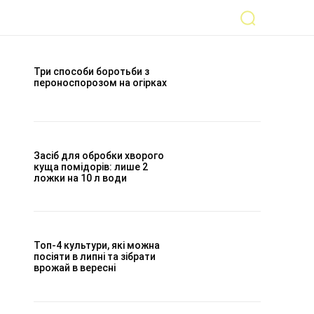
Три способи боротьби з
пероноспорозом на огірках
Засіб для обробки хворого
куща помідорів: лише 2
ложки на 10 л води
Топ-4 культури, які можна
посіяти в липні та зібрати
врожай в вересні