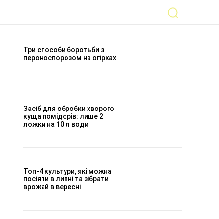
Три способи боротьби з
пероноспорозом на огірках
Засіб для обробки хворого
куща помідорів: лише 2
ложки на 10 л води
Топ-4 культури, які можна
посіяти в липні та зібрати
врожай в вересні