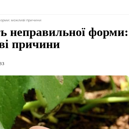
 форми: можливі причини
ть неправильної форми:
ві причини
:33
поділіться