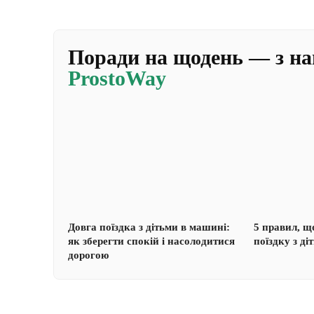
Поради на щодень — з н
ProstoWay
Довга поїздка з дітьми в машині:
5 правил, щ
як зберегти спокій і насолодитися
поїздку з ді
дорогою