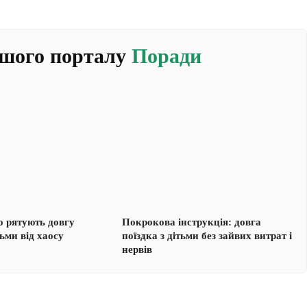
ашого порталу
Поради
о рятують довгу
Покрокова інструкція: довга
тьми від хаосу
поїздка з дітьми без зайвих витрат і
нервів