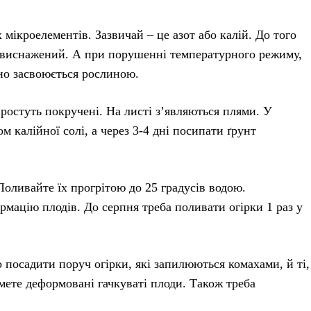
мікроелементів. Зазвичай – це азот або калій. До того
е виснажений. А при порушенні температурного режиму,
ано засвоюється рослиною.
ростуть покручені. На листі з’являються плями. У
 калійної солі, а через 3-4 дні посипати ґрунт
оливайте їх прогрітою до 25 градусів водою.
ацію плодів. До серпня треба поливати огірки 1 раз у
посадити поруч огірки, які запилюються комахами, й ті,
мете деформовані гачкуваті плоди. Також треба