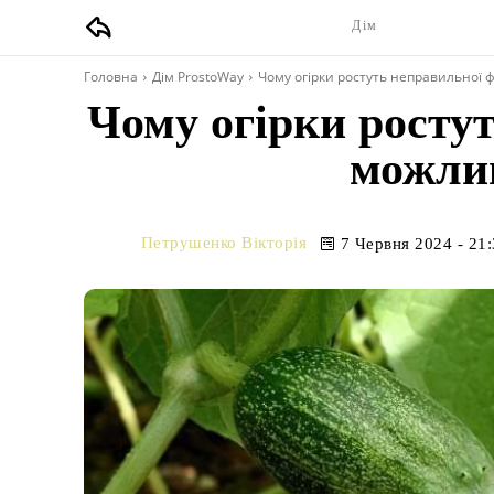
Дім
Головна
Дім ProstoWay
Чому огірки ростуть неправильної
Чому огірки росту
можли
Петрушенко Вікторія
7 Червня 2024 - 21