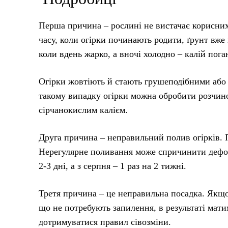
Перша причина – рослині не вистачає корисних 
часу, коли огірки починають родити, ґрунт вж
коли вдень жарко, а вночі холодно – калій пог
Огірки жовтіють й стають грушеподібними або 
такому випадку огірки можна обробити розчином
сірчанокислим калієм.
Друга причина
–
неправильний полив огірків. П
Нерегулярне поливання може спричинити деформ
2-3 дні, а з серпня – 1 раз на 2 тижні.
Третя причина – це неправильна посадка. Якщо 
що не потребують запилення, в результаті мати
дотримуватися правил сівозміни.