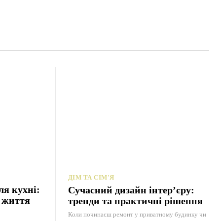
ДІМ ТА СІМ'Я
ля кухні:
Сучасний дизайн інтер’єру:
ь життя
тренди та практичні рішення
Коли починаєш ремонт у приватному будинку чи