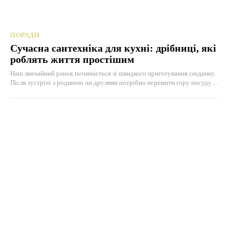
ПОРАДИ
Сучасна сантехніка для кухні: дрібниці, які
роблять життя простішим
Наш звичайний ранок починається зі швидкого приготування сніданку.
Після зустрічі з родиною чи друзями потрібно перемити гору посуду....