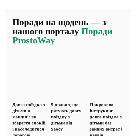
Поради на щодень — з
нашого порталу
Поради
ProstoWay
Довга поїздка з
5 правил, що
Покрокова
дітьми в
рятують довгу
інструкція:
машині: як
поїздку з
довга поїздка з
зберегти спокій
дітьми від
дітьми без
і насолодитися
хаосу
зайвих витрат і
дорогою
нервів