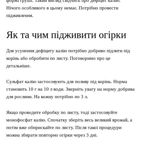
формі груші. Такий вигляд свідчить про дефіцит калію.
Нічого особливого в цьому немає. Потрібно провести
підживлення.
Як та чим підживити огірки
Для усунення дефіциту калію потрібно добриво підлити під
корінь або обробити по листу. Поговоримо про це
детальніше.
Сульфат калію застосовують для поливу під корінь. Норма
становить 10 г на 10 л води. Зверніть увагу на норму добрива
для рослини. На кожну потрібно по 3 л.
Якщо проводите обробку по листу, тоді застосовуйте
монофосфат калію. Спочатку зберіть весь великий врожай, а
потім вже обприскайте по листу. Після такої процедури
можна збирати повторно огірки через 3 дні.