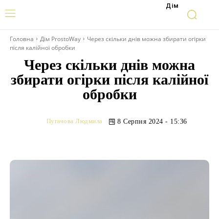
Дім
Головна
Дім ProstoWay
Через скільки днів можна збирати огірки
після калійної обробки
Через скільки днів можна
збирати огірки після калійної
обробки
Пугачова Людмила
8 Серпня 2024 - 15:36