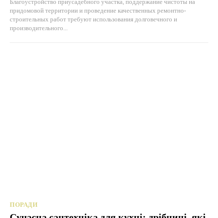
Благоустройство приусадебного участка, поддержание чистоты на
придомовой территории и проведение качественных ремонтно-
строительных работ требуют использования долговечного и
производительного...
ПОРАДИ
Сучасна сантехніка для кухні: дрібниці, які