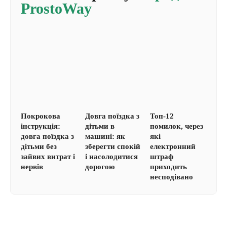
ProstoWay
Покрокова
Довга поїздка з
Топ-12
інструкція:
дітьми в
помилок, через
довга поїздка з
машині: як
які
дітьми без
зберегти спокій
електронний
зайвих витрат і
і насолодитися
штраф
нервів
дорогою
приходить
несподівано