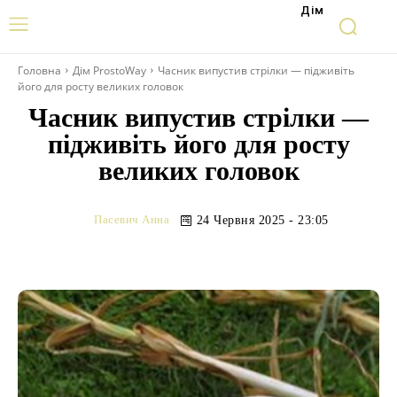
Дім
Головна
Дім ProstoWay
Часник випустив стрілки — підживіть
його для росту великих головок
Часник випустив стрілки —
підживіть його для росту
великих головок
Пасевич Анна
24 Червня 2025 - 23:05