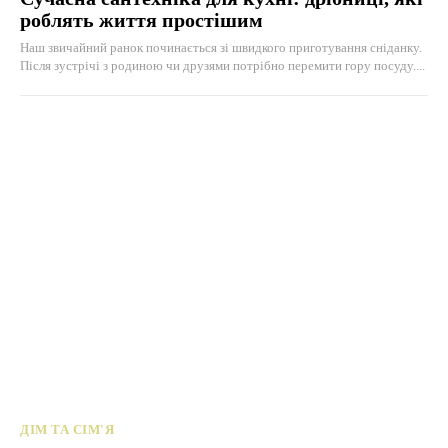
роблять життя простішим
Наш звичайний ранок починається зі швидкого приготування сніданку.
Після зустрічі з родиною чи друзями потрібно перемити гору посуду....
ДІМ ТА СІМ'Я