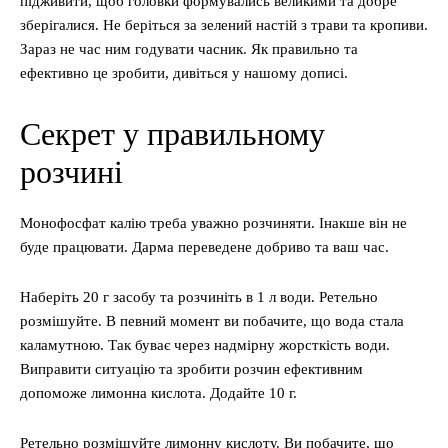
підживити, щоб головки формувались великими та добре
зберігалися. Не беріться за зелений настій з трави та кропиви.
Зараз не час ним годувати часник. Як правильно та
ефективно це зробити, дивіться у нашому дописі.
Секрет у правильному
розчині
Монофосфат калію треба уважно розчиняти. Інакше він не
буде працювати. Дарма переведене добриво та ваш час.
Наберіть 20 г засобу та розчиніть в 1 л води. Ретельно
розмішуйте. В певний момент ви побачите, що вода стала
каламутною. Так буває через надмірну жорсткість води.
Виправити ситуацію та зробити розчин ефективним
допоможе лимонна кислота. Додайте 10 г.
Ретельно розмішуйте лимонну кислоту. Ви побачите, що